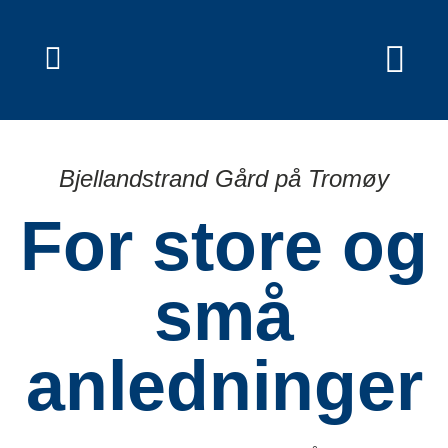
ÅPNINGSTIDER S
SEMINAR OG MØTER
BUSSER OG GRUPP
VILLROSEN GÅR
Bjellandstrand Gård på Tromøy
For store og
små
anledninger