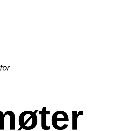
for
møter