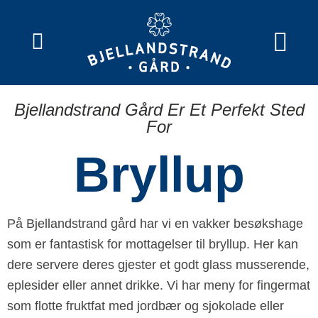
ÅPNINGSTIDER S
SEMINAR OG MØTER
BUSSER OG GRUPP
VILLROSEN GÅR
Bjellandstrand Gård Er Et Perfekt Sted
For
Bryllup
På Bjellandstrand gård har vi en vakker besøkshage
som er fantastisk for mottagelser til bryllup. Her kan
dere servere deres gjester et godt glass musserende,
eplesider eller annet drikke. Vi har meny for fingermat
som flotte fruktfat med jordbær og sjokolade eller