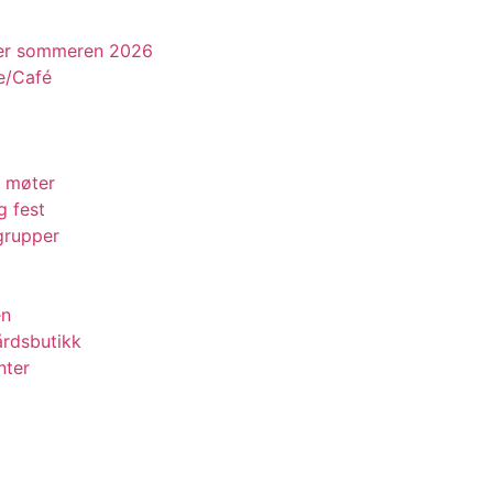
der sommeren 2026
e/Café
 møter
g fest
grupper
d
en
årdsbutikk
nter