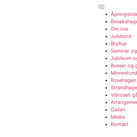
Åpningsti
Besøkshag
Om oss
Julebord
Bryllup
Seminar og
Jubileum o
Busser og 
Minnestun
Rosehagen
Strandhag
Villrosen g
Arrangeme
Galleri
Media
Kontakt